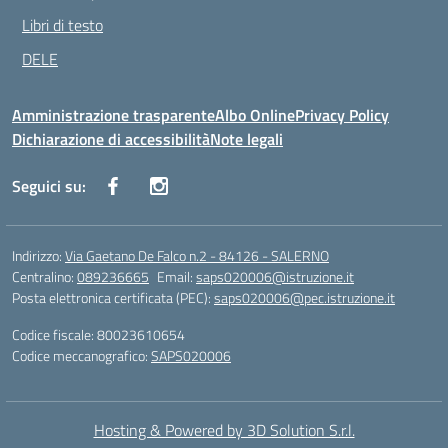
Libri di testo
DELE
Amministrazione trasparente
Albo Online
Privacy Policy
Dichiarazione di accessibilità
Note legali
Seguici su:
Indirizzo:
Via Gaetano De Falco n.2 - 84126 - SALERNO
Centralino:
089236665
Email:
saps020006@istruzione.it
Posta elettronica certificata (PEC):
saps020006@pec.istruzione.it
Codice fiscale: 80023610654
Codice meccanografico:
SAPS020006
Hosting & Powered by 3D Solution S.r.l.