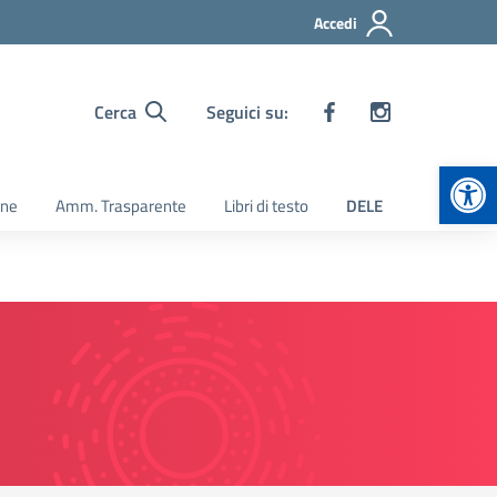
Accedi
Cerca
Seguici su:
Apr
ine
Amm. Trasparente
Libri di testo
DELE