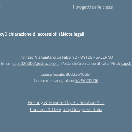
a
I progetti delle classi
icy
Dichiarazione di accessibilità
Note legali
Indirizzo:
Via Gaetano De Falco n.2 - 84126 - SALERNO
Email:
saps020006@istruzione.it
Posta elettronica certificata (PEC):
saps0
Codice fiscale: 80023610654
Codice meccanografico:
SAPS020006
Hosting & Powered by 3D Solution S.r.l.
Concept & Design by Designers Italia