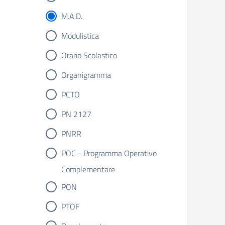
M.A.D.
Modulistica
Orario Scolastico
Organigramma
PCTO
PN 2127
PNRR
POC - Programma Operativo
Complementare
PON
PTOF