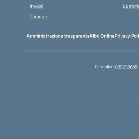
Invalsi
La stori
Comune
Amministrazione trasparente
Albo Online
Privacy Pol
Centralino:
089236665