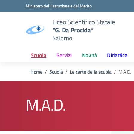
Vai ai contenuti
Vai al menu di navigazione
Vai al footer
Ministero dell'Istruzione e del Merito
Liceo Scientifico Statale
“G. Da Procida”
Salerno
Scuola
Servizi
Novità
Didattica
Home
Scuola
Le carte della scuola
M.A.D.
M.A.D.