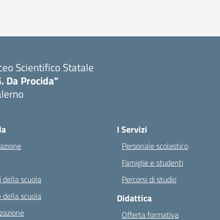
ceo Scientifico Statale
. Da Procida”
alerno
Visita la pagina iniziale della scuola
la
I Servizi
azione
Personale scolastico
Famiglie e studenti
 della scuola
Percorsi di studio
 della scuola
Didattica
zazione
Offerta formativa