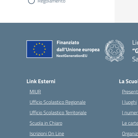
Regolamento
Li
“G
S
— 
Link Esterni
La Scuo
MIUR
Present
Ufficio Scolastico Regionale
I luoghi
Ufficio Scolastico Territoriale
I numeri
Scuola in Chiaro
Le carte
Iscrizioni On Line
Organiz