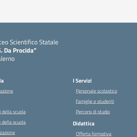
ceo Scientifico Statale
. Da Procida”
alerno
Visita la pagina iniziale della scuola
la
I Servizi
azione
Personale scolastico
Famiglie e studenti
 della scuola
Percorsi di studio
 della scuola
Didattica
zazione
Offerta formativa