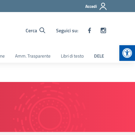
Accedi
Cerca
Seguici su:
Apr
ine
Amm. Trasparente
Libri di testo
DELE