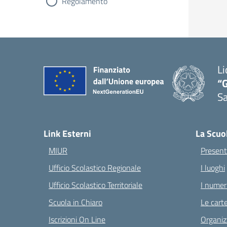
Regolamento
Li
“G
S
— 
Link Esterni
La Scuo
MIUR
Present
Ufficio Scolastico Regionale
I luoghi
Ufficio Scolastico Territoriale
I numeri
Scuola in Chiaro
Le carte
Iscrizioni On Line
Organiz