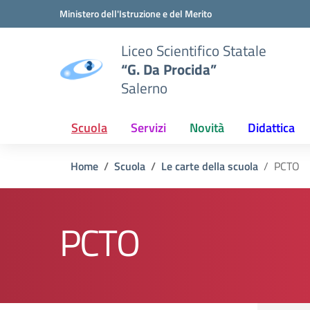
Vai ai contenuti
Vai al menu di navigazione
Vai al footer
Ministero dell'Istruzione e del Merito
Liceo Scientifico Statale
“G. Da Procida”
Salerno
Scuola
Servizi
Novità
Didattica
Home
Scuola
Le carte della scuola
PCTO
PCTO