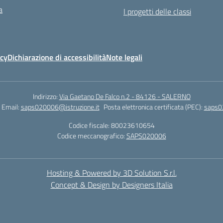
a
I progetti delle classi
icy
Dichiarazione di accessibilità
Note legali
Indirizzo:
Via Gaetano De Falco n.2 - 84126 - SALERNO
Email:
saps020006@istruzione.it
Posta elettronica certificata (PEC):
saps0
Codice fiscale: 80023610654
Codice meccanografico:
SAPS020006
Hosting & Powered by 3D Solution S.r.l.
Concept & Design by Designers Italia