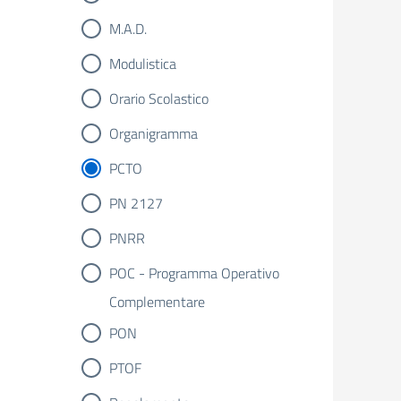
M.A.D.
Modulistica
Orario Scolastico
Organigramma
PCTO
PN 2127
PNRR
POC - Programma Operativo
Complementare
PON
PTOF