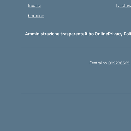
Invalsi
La stori
Comune
Amministrazione trasparente
Albo Online
Privacy Pol
Centralino:
089236665