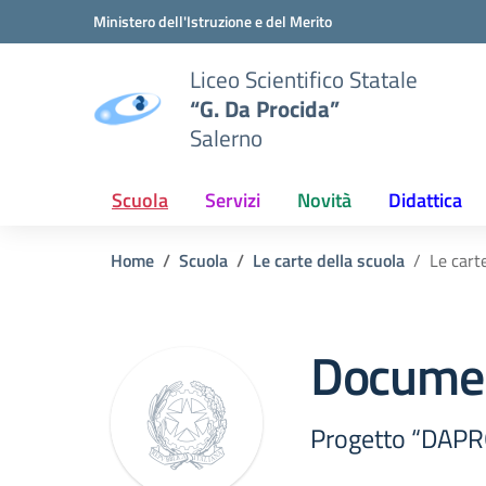
Vai ai contenuti
Vai al menu di navigazione
Vai al footer
Ministero dell'Istruzione e del Merito
Liceo Scientifico Statale
“G. Da Procida”
Salerno
Scuola
Servizi
Novità
Didattica
Home
Scuola
Le carte della scuola
Le cart
Docume
Progetto “DAPRO