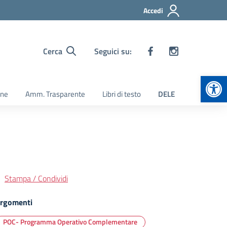
Accedi
Cerca
Seguici su:
Apr
ine
Amm. Trasparente
Libri di testo
DELE
Stampa / Condividi
rgomenti
POC- Programma Operativo Complementare