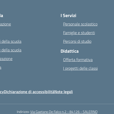
Visita la pagina iniziale della scuola
la
I Servizi
azione
Personale scolastico
Famiglie e studenti
 della scuola
Percorsi di studio
 della scuola
Didattica
zazione
Offerta formativa
a
I progetti delle classi
icy
Dichiarazione di accessibilità
Note legali
Indirizzo:
Via Gaetano De Falco n.2 - 84126 - SALERNO