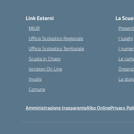
— 
Link Esterni
La Scuo
MIUR
Present
Ufficio Scolastico Regionale
I luoghi
Ufficio Scolastico Territoriale
I numeri
Scuola in Chiaro
Le carte
Iscrizioni On Line
Organiz
Invalsi
La stori
Comune
Amministrazione trasparente
Albo Online
Privacy Pol