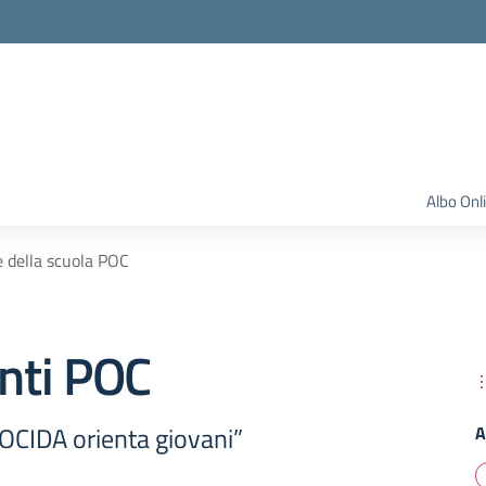
Albo Onl
e della scuola POC
nti POC
CIDA orienta giovani”
A