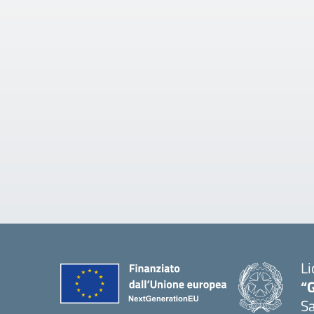
Li
“G
S