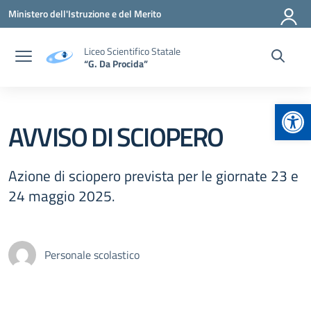
Vai ai contenuti
Vai al menu di navigazione
Vai al footer
Ministero dell'Istruzione e del Merito
Liceo Scientifico Statale
“G. Da Procida”
Apr
AVVISO DI SCIOPERO
Azione di sciopero prevista per le giornate 23 e
24 maggio 2025.
Personale scolastico