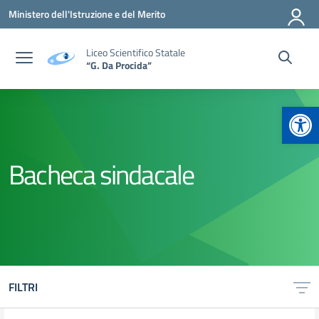
Vai ai contenuti
Vai al menu di navigazione
Vai al footer
Ministero dell'Istruzione e del Merito
Liceo Scientifico Statale
“G. Da Procida”
Apr
Bacheca sindacale
FILTRI