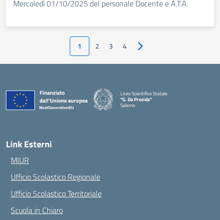
Mercoledì 01/10/2025 del personale Docente e A.T.A.
1
2
3
4
Pagina successiva
Liceo Scientifico Statale
“G. Da Procida”
Salerno
— Visita la pagina iniziale della scuola
Link Esterni
MIUR
Ufficio Scolastico Regionale
Ufficio Scolastico Territoriale
Scuola in Chiaro