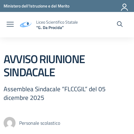
Vai ai contenuti
Vai al menu di navigazione
Vai al footer
Ministero dell'Istruzione e del Merito
Liceo Scientifico Statale
“G. Da Procida”
AVVISO RIUNIONE
SINDACALE
Assemblea Sindacale “FLCCGIL” del 05
dicembre 2025
Personale scolastico