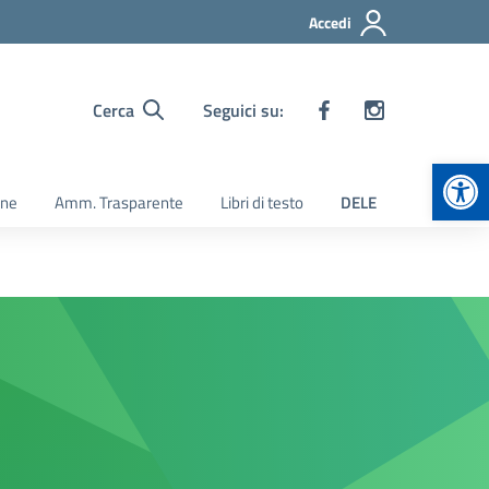
Accedi
Cerca
Seguici su:
Apr
ine
Amm. Trasparente
Libri di testo
DELE