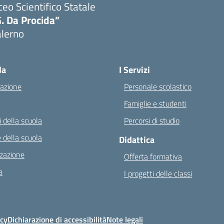
ceo Scientifico Statale
. Da Procida”
alerno
Visita la pagina iniziale della scuola
la
I Servizi
azione
Personale scolastico
Famiglie e studenti
 della scuola
Percorsi di studio
 della scuola
Didattica
zazione
Offerta formativa
a
I progetti delle classi
icy
Dichiarazione di accessibilità
Note legali