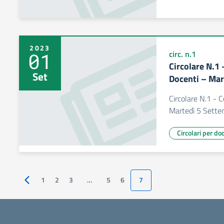
2023
01
circ. n.1
Circolare N.1
Set
Docenti – Mar
Circolare N.1 - 
Martedì 5 Sett
Circolari per do
1
2
3
…
5
6
7
Pagina precedente