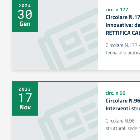
2024
30
circ. n.177
Circolare N.1
Gen
innovativa: da
RETTIFICA C
Circolare N.177 -
teoria alla pra
2023
17
circ. n.96
Circolare N.9
Nov
Interventi str
Circolare N.96 -
strutturali sede 