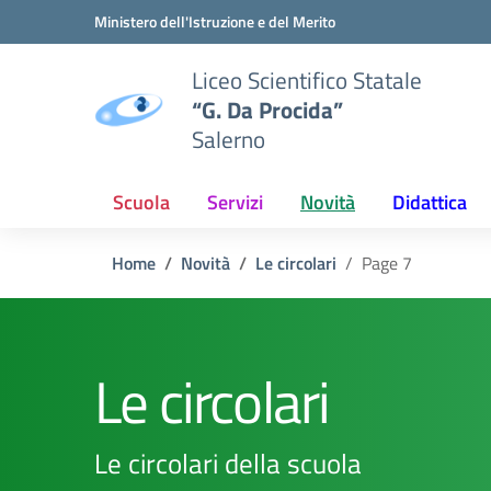
Vai ai contenuti
Vai al menu di navigazione
Vai al footer
Ministero dell'Istruzione e del Merito
Liceo Scientifico Statale
“G. Da Procida”
Salerno
Scuola
Servizi
Novità
Didattica
Home
Novità
Le circolari
Page 7
Le circolari
Le circolari della scuola