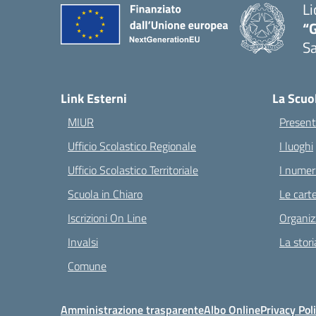
Li
“G
S
— 
Link Esterni
La Scuo
MIUR
Present
Ufficio Scolastico Regionale
I luoghi
Ufficio Scolastico Territoriale
I numeri
Scuola in Chiaro
Le carte
Iscrizioni On Line
Organiz
Invalsi
La stori
Comune
Amministrazione trasparente
Albo Online
Privacy Pol