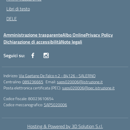
Libri di testo
DELE
Amministrazione trasparente
Albo Online
Privacy Policy
Dichiarazione di accessibilità
Note legali
Seguici su:
Indirizzo:
Via Gaetano De Falco n.2 - 84126 - SALERNO
Centralino:
089236665
Email:
saps020006@istruzione.it
Posta elettronica certificata (PEC):
saps020006@pec.istruzione.it
Codice fiscale: 80023610654
Codice meccanografico:
SAPS020006
Hosting & Powered by 3D Solution S.r.l.