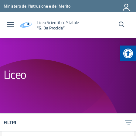
Vai ai contenuti
Vai al menu di navigazione
Vai al footer
Ministero dell'Istruzione e del Merito
Liceo Scientifico Statale
“G. Da Procida”
Apr
Liceo
FILTRI