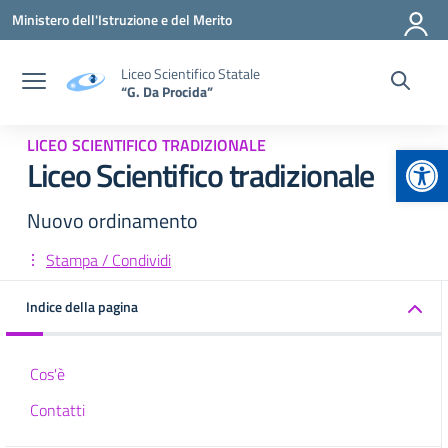
Vai ai contenuti
Vai al menu di navigazione
Vai al footer
Ministero dell'Istruzione e del Merito
Liceo Scientifico Statale
“G. Da Procida”
LICEO SCIENTIFICO TRADIZIONALE
Apr
Liceo Scientifico tradizionale
Nuovo ordinamento
Stampa / Condividi
Indice della pagina
Cos'è
Contatti