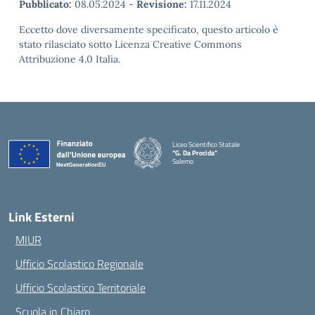
Pubblicato:
08.05.2024
-
Revisione:
17.11.2024
Eccetto dove diversamente specificato, questo articolo è
stato rilasciato sotto Licenza Creative Commons
Attribuzione 4.0 Italia.
Liceo Scientifico Statale
“G. Da Procida”
Salerno
— Visita la pagina iniziale della scuola
Link Esterni
MIUR
Ufficio Scolastico Regionale
Ufficio Scolastico Territoriale
Scuola in Chiaro