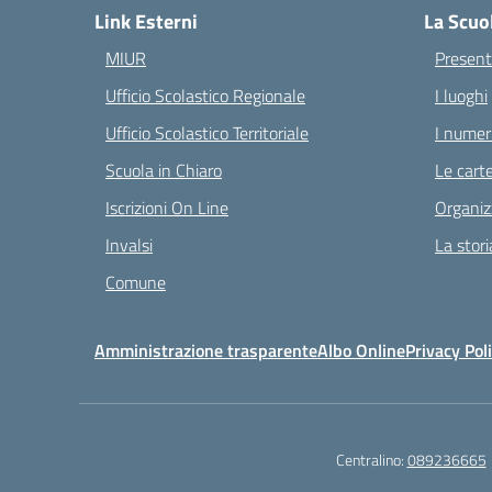
Link Esterni
La Scuo
MIUR
Present
Ufficio Scolastico Regionale
I luoghi
Ufficio Scolastico Territoriale
I numeri
Scuola in Chiaro
Le carte
Iscrizioni On Line
Organiz
Invalsi
La stori
Comune
Amministrazione trasparente
Albo Online
Privacy Pol
Centralino:
089236665