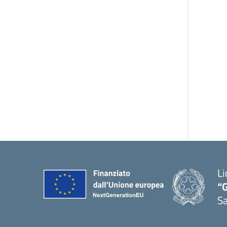
Li
“G
S
— 