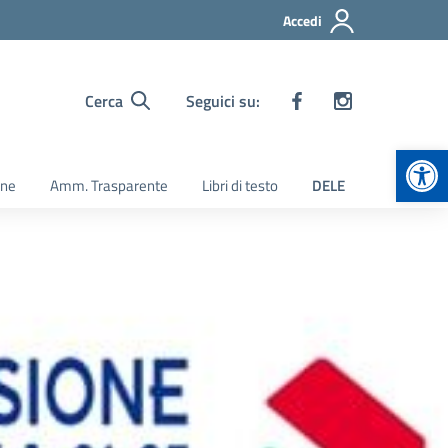
Accedi
Cerca
Seguici su:
Apr
ine
Amm. Trasparente
Libri di testo
DELE