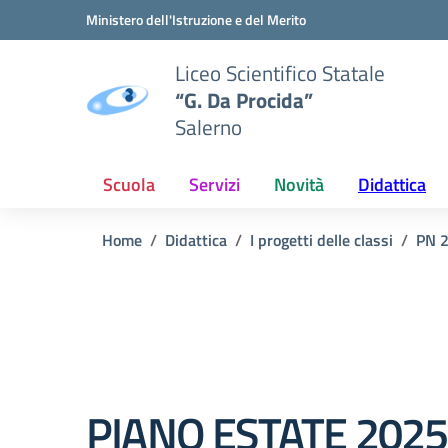
Vai ai contenuti
Vai al menu di navigazione
Vai al footer
Ministero dell'Istruzione e del Merito
Liceo Scientifico Statale
“G. Da Procida”
Salerno
Scuola
Servizi
Novità
Didattica
Home
Didattica
I progetti delle classi
PN 
PIANO ESTATE 2025