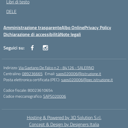
Libri di testo
DELE
Amministrazione trasparente
Albo Online
Privacy Policy
Dichiarazione di accessibilità
Note legali
Seguici su:
Indirizzo:
Via Gaetano De Falco n.2 - 84126 - SALERNO
Centralino:
089236665
Email:
saps020006@istruzione.it
Posta elettronica certificata (PEC):
saps020006@pec.istruzione.it
Codice fiscale: 80023610654
Codice meccanografico:
SAPS020006
Hosting & Powered by 3D Solution S.r.l.
Concept & Design by Designers Italia