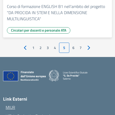
Corso di formazione ENGLISH B1 nell'ambito del progetto
"DA PROCIDA IN STEM E NELLA DIMENSIONE
MULTILINGUISTICA"
Circolari per docenti e personale ATA
1
2
3
4
5
6
7
Pagina precedente
Pagina successiv
Liceo Scientifico Statale
“G. Da Procida”
Salerno
— Visita la pagina iniziale della scuola
Link Esterni
MIUR