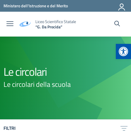
Vai ai contenuti
Vai al menu di navigazione
Vai al footer
Ministero dell'Istruzione e del Merito
Liceo Scientifico Statale
“G. Da Procida”
Apr
Le circolari
Le circolari della scuola
FILTRI