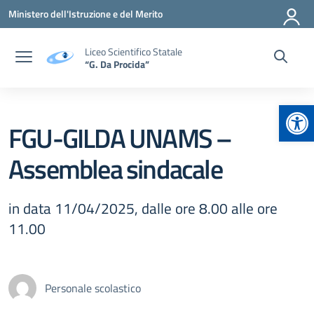
Vai ai contenuti
Vai al menu di navigazione
Vai al footer
Ministero dell'Istruzione e del Merito
Liceo Scientifico Statale
“G. Da Procida”
Apr
FGU-GILDA UNAMS –
Assemblea sindacale
in data 11/04/2025, dalle ore 8.00 alle ore
11.00
Personale scolastico