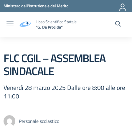
Vai ai contenuti
Vai al menu di navigazione
Vai al footer
Ministero dell'Istruzione e del Merito
Liceo Scientifico Statale
“G. Da Procida”
FLC CGIL – ASSEMBLEA
SINDACALE
Venerdì 28 marzo 2025 Dalle ore 8:00 alle ore
11:00
Personale scolastico