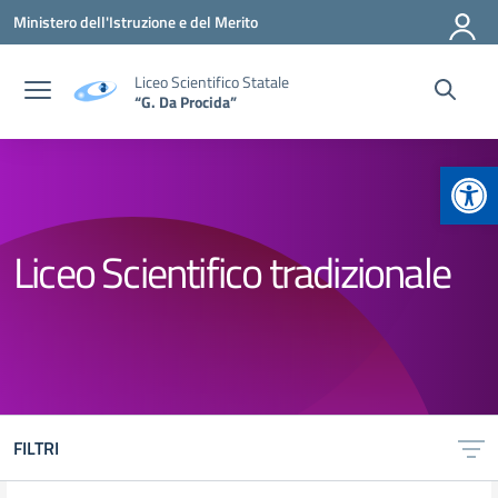
Vai ai contenuti
Vai al menu di navigazione
Vai al footer
Ministero dell'Istruzione e del Merito
Liceo Scientifico Statale
“G. Da Procida”
Apr
Liceo Scientifico tradizionale
FILTRI